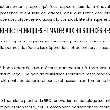
tionnement propres qu’il faut respecter lors de la rénova
a présence éventuelle de cavités, ainsi que l’état des joi
n. Le spécialiste veillera aussi à la compatibilité chimique 
ÉRIEUR : TECHNIQUES ET MATÉRIAUX BIOSOURCÉS R
ovation, une option fréquemment retenue pour des raisons
lle permet de réduire les déperditions et de préserver l’asp
éthode adaptée aux intérieurs patrimoniaux à forte valeu
chaux-liège. Si le gain de résistance thermique reste mod
es éléments de décor intérieur et rehausser la performance 
nce thermique proche du BBC rénovation, un doublage isolan
oix pour l’architecte, car ils combinent performances the