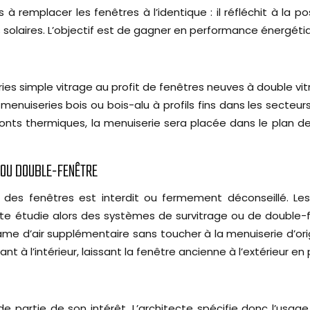
à remplacer les fenêtres à l’identique : il réfléchit à la p
ions solaires. L’objectif est de gagner en performance énerg
s simple vitrage au profit de fenêtres neuves à double vitr
s : menuiseries bois ou bois-alu à profils fins dans les sect
onts thermiques, la menuiserie sera placée dans le plan de 
 OU DOUBLE-FENÊTRE
des fenêtres est interdit ou fermement déconseillé. Les 
e étudie alors des systèmes de survitrage ou de double-fen
ame d’air supplémentaire sans toucher à la menuiserie d’orig
 l’intérieur, laissant la fenêtre ancienne à l’extérieur en 
partie de son intérêt. L’architecte spécifie donc l’usag