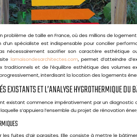
 un problème de taille en France, où des millions de logem
 d’un spécialiste est indispensable pour concilier perfor
pas nécessairement sacrifier son caractère esthétique ou
 site
lamaisondesarchitectes.com
, permet d’atteindre d’
 traditionnels et de l’équilibre esthétique des volumes e
progressivement, interdisant la location des logements éne
VÉS EXISTANTS ET L’ANALYSE HYGROTHERMIQUE DU B
ment existant commence impérativement par un diagnostic d
 laquelle s’appuiera l’ensemble du projet de rénovation éne
ERMIQUES
r les fuites d’air parasites. Elle consiste à mettre le bâtim