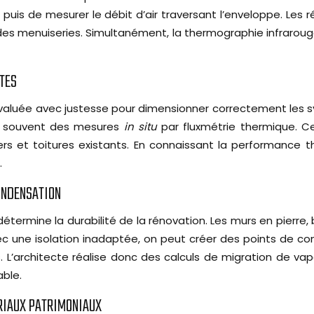
 puis de mesurer le débit d’air traversant l’enveloppe. Les r
des menuiseries. Simultanément, la thermographie infraroug
NTES
évaluée avec justesse pour dimensionner correctement les s
te souvent des mesures
in situ
par fluxmétrie thermique. C
s et toitures existants. En connaissant la performance th
.
CONDENSATION
mine la durabilité de la rénovation. Les murs en pierre, b
vec une isolation inadaptée, on peut créer des points de c
. L’architecte réalise donc des calculs de migration de vape
ble.
ÉRIAUX PATRIMONIAUX