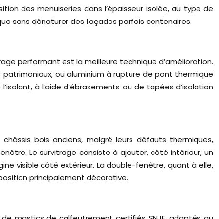
osition des menuiseries dans l’épaisseur isolée, au type de
étique sans dénaturer des façades parfois centenaires.
age performant est la meilleure technique d’amélioration.
eurs patrimoniaux, ou aluminium à rupture de pont thermique
l’isolant, à l’aide d’ébrasements ou de tapées d’isolation
châssis bois anciens, malgré leurs défauts thermiques,
être. Le survitrage consiste à ajouter, côté intérieur, un
ine visible côté extérieur. La double-fenêtre, quant à elle,
position principalement décorative.
e de mastics de calfeutrement certifiés SNJF, adaptés au