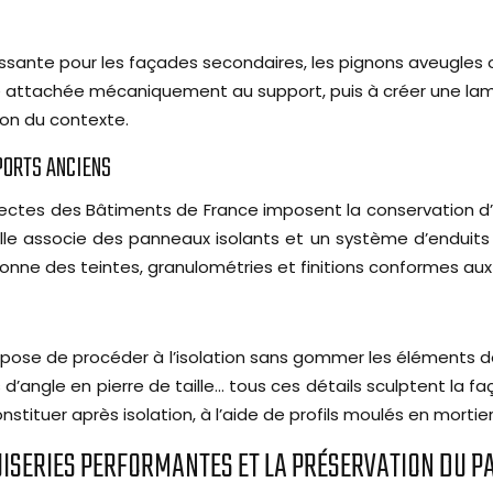
essante pour les façades secondaires, les pignons aveugles 
e attachée mécaniquement au support, puis à créer une lame
tion du contexte.
PORTS ANCIENS
tectes des Bâtiments de France imposent la conservation d’u
 Elle associe des panneaux isolants et un système d’enduit
onne des teintes, granulométries et finitions conformes aux 
 se pose de procéder à l’isolation sans gommer les éléments
’angle en pierre de taille… tous ces détails sculptent la fa
tituer après isolation, à l’aide de profils moulés en mortier
NUISERIES PERFORMANTES ET LA PRÉSERVATION DU P