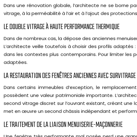
Dans une rénovation globale, l’architecte ne se borne pas 
vitrage, à la perméabilité à l’air et à l’ajout des protect
LE DOUBLE VITRAGE À HAUTE PERFORMANCE THERMIQUE
Dans de nombreux cas, la dépose des anciennes menuiserie
L’architecte veille toutefois à choisir des profils adapté
dans les contextes plus contemporains. Pour limiter les p
adaptées.
LA RESTAURATION DES FENÊTRES ANCIENNES AVEC SURVITRAGE
Dans certains immeubles d’exception, le remplacement 
possèdent une valeur patrimoniale importante. L’architect
second vitrage discret sur l’ouvrant existant, créant une l
met en œuvre un second châssis indépendant et performant à
LE TRAITEMENT DE LA LIAISON MENUISERIE-MAÇONNERIE
Une fenêtre très performante mal posée perd une grande 