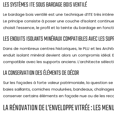
LES SYSTÈMES ITE SOUS BARDAGE BOIS VENTILÉ
Le bardage bois ventilé est une technique d’ITE très intér
Le principe consiste à poser une couche d’isolant continu
choisit l’essence, le profil et la teinte du bardage en fonc
LES ENDUITS ISOLANTS MINÉRAUX COMPATIBLES AVEC LES SUP
Dans de nombreux centres historiques, le PLU et les Archi
enduit isolant minéral devient alors un compromis idéal.
compatible avec les supports anciens. L’architecte sélecti
LA CONSERVATION DES ÉLÉMENTS DE DÉCOR
Sur les façades à forte valeur patrimoniale, la question
baies saillants, corniches moulurées, bandeaux, chaînages d
conserver certains éléments en façade nue ou de les recons
LA RÉNOVATION DE L’ENVELOPPE VITRÉE : LES ME