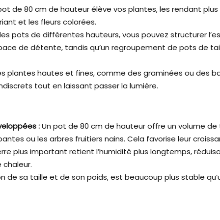
pot de 80 cm de hauteur élève vos plantes, les rendant plus v
riant et les fleurs colorées.
es pots de différentes hauteurs, vous pouvez structurer l’e
pace de détente, tandis qu’un regroupement de pots de tai
s plantes hautes et fines, comme des graminées ou des b
discrets tout en laissant passer la lumière.
veloppées :
Un pot de 80 cm de hauteur offre un volume de ter
ntes ou les arbres fruitiers nains. Cela favorise leur crois
rre plus important retient l’humidité plus longtemps, réduisa
 chaleur.
 de sa taille et de son poids, est beaucoup plus stable qu’u