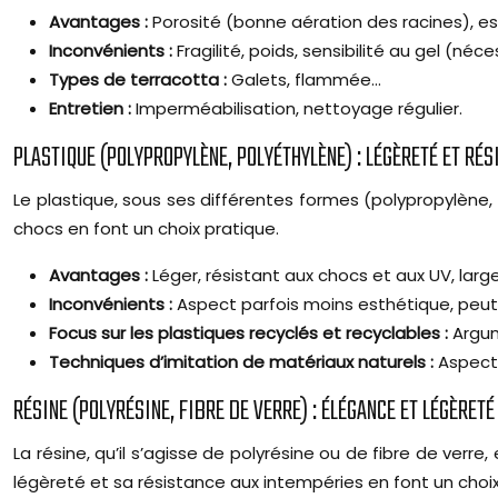
Avantages :
Porosité (bonne aération des racines), es
Inconvénients :
Fragilité, poids, sensibilité au gel (néc
Types de terracotta :
Galets, flammée…
Entretien :
Imperméabilisation, nettoyage régulier.
PLASTIQUE (POLYPROPYLÈNE, POLYÉTHYLÈNE) : LÉGÈRETÉ ET RÉ
Le plastique, sous ses différentes formes (polypropylène, 
chocs en font un choix pratique.
Avantages :
Léger, résistant aux chocs et aux UV, large
Inconvénients :
Aspect parfois moins esthétique, peut 
Focus sur les plastiques recyclés et recyclables :
Argu
Techniques d’imitation de matériaux naturels :
Aspect 
RÉSINE (POLYRÉSINE, FIBRE DE VERRE) : ÉLÉGANCE ET LÉGÈRETÉ
La résine, qu’il s’agisse de polyrésine ou de fibre de ver
légèreté et sa résistance aux intempéries en font un choix 